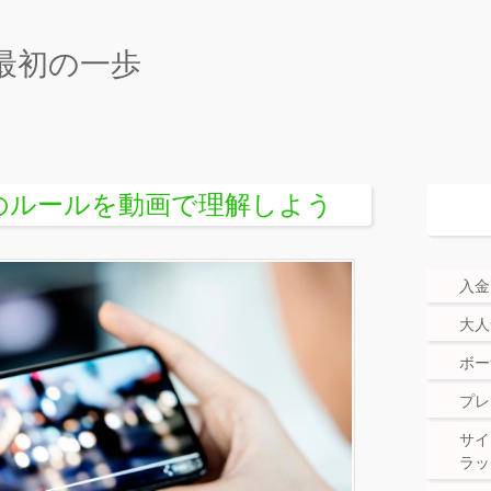
最初の一歩
のルールを動画で理解しよう
入金
大人
ボー
プレ
サイ
ラッ