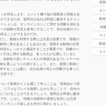
長期
オン
ティが存在します。コメント欄で他の視聴者と情報を交
動画
とができるため、疑問点があれば即座に解決するチャン
ケーションは、オンラインカジノに関する理解を深める
3倍
ヤーの経験や意見を参考にすることで、自分自身のプレ
を得ることができるのです。
マイ
だし、動画を利用する際には注意が必要です。情報の
馴染
頼性に差があることもあるため、視聴する動画の出所
内容をしっかりと確認することが重要です。戦略やベ
ライ
ト方法に関する動画は、多くの人が公開しているた
、信頼性の高いチャンネルや実績のあるプレイヤーの
画を選ぶように心掛けましょう。また、過度に動画に
存することは避け、自分自身の考えや判断力を養うた
も大切です。
について動画サイトを通じて学ぶことは、視覚的かつ実
す。リアルなプレイを観察しながら学ぶことで、自分の
身につけることができるでしょう。疑問点を即座に解決
力です。しかし、情報の信頼性や過度な依存には注意
ラインカジノの楽しみを存分に味わいましょう。