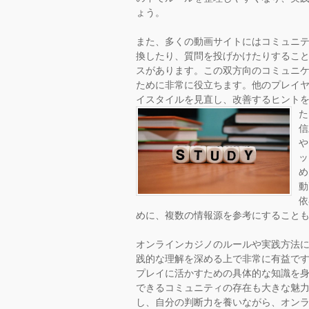
ょう。
また、多くの動画サイトにはコミュニ
換したり、質問を投げかけたりするこ
スがあります。この双方向のコミュニ
ために非常に役立ちます。他のプレイ
イスタイルを見直し、改善するヒント
た
信
や
ッ
め
動
依
めに、複数の情報源を参考にすること
オンラインカジノのルールや実践方法
践的な理解を深める上で非常に有益で
プレイに活かすための具体的な知識を
できるコミュニティの存在も大きな魅
し、自分の判断力を養いながら、オン