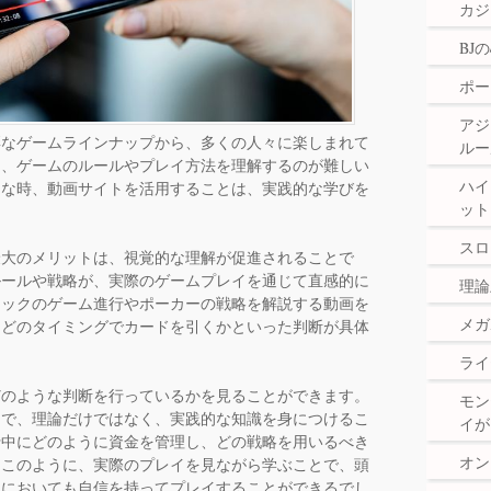
カジ
BJ
ポー
アジ
彩なゲームラインナップから、多くの人々に楽しまれて
ルー
は、ゲームのルールやプレイ方法を理解するのが難しい
ハイ
んな時、動画サイトを活用することは、実践的な学びを
ット
スロ
最大のメリットは、視覚的な理解が促進されることで
ルールや戦略が、実際のゲームプレイを通じて直感的に
理論
ャックのゲーム進行やポーカーの戦略を解説する動画を
メガ
、どのタイミングでカードを引くかといった判断が具体
ライ
どのような判断を行っているかを見ることができます。
モン
とで、理論だけではなく、実践的な知識を身につけるこ
イが
行中にどのように資金を管理し、どの戦略を用いるべき
オン
。このように、実際のプレイを見ながら学ぶことで、頭
践においても自信を持ってプレイすることができるでし