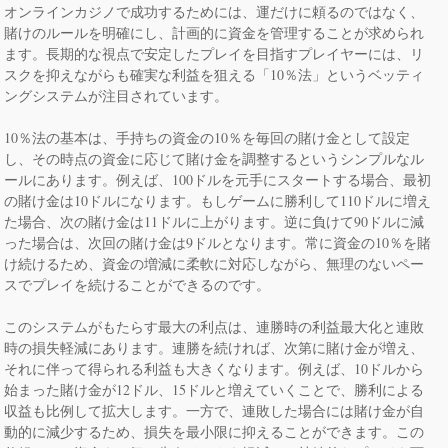
オンラインカジノで成功するためには、運だけに頼るのではなく、
賭けのルールを明確にし、計画的に資金を管理することが求められ
ます。長期的な視点で安定したプレイを目指すプレイヤーには、リ
スクを抑えながらも確実な利益を狙える「10％法」というベッティ
ングシステムが注目されています。
10％法の基本は、手持ちの資金の10％を毎回の賭け金として設定
し、その時点の資金に応じて賭け金を調整するというシンプルなル
ールにあります。例えば、100ドルを元手にスタートする場合、最初
の賭け金は10ドルになります。もしゲームに勝利して110ドルに増え
た場合、次の賭け金は11ドルに上がります。逆に負けて90ドルに減
った場合は、次回の賭け金は9ドルとなります。常に資金の10％を賭
け続けるため、資金の増減に柔軟に対応しながら、無理のないペー
スでプレイを続けることができるのです。
このシステムがもたらす最大の利点は、連勝時の利益最大化と連敗
時の損失軽減にあります。連勝を続ければ、次第に賭け金が増え、
それに伴って得られる利益も大きくなります。例えば、10ドルから
始まった賭け金が12ドル、15ドルと増えていくことで、勝利による
収益も比例して拡大します。一方で、連敗した場合には賭け金が自
動的に減少するため、損失を最小限に抑えることができます。この