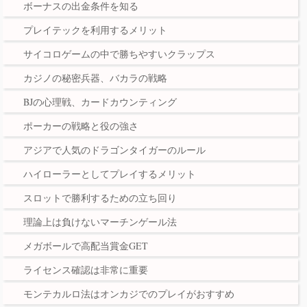
ボーナスの出金条件を知る
プレイテックを利用するメリット
サイコロゲームの中で勝ちやすいクラップス
カジノの秘密兵器、バカラの戦略
BJの心理戦、カードカウンティング
ポーカーの戦略と役の強さ
アジアで人気のドラゴンタイガーのルール
ハイローラーとしてプレイするメリット
スロットで勝利するための立ち回り
理論上は負けないマーチンゲール法
メガボールで高配当賞金GET
ライセンス確認は非常に重要
モンテカルロ法はオンカジでのプレイがおすすめ